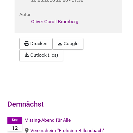
20.05.2026
20:00
-
21:30
Autor
Oliver Goroll-Bromberg
Drucken
Google
Outlook (.ics)
Demnächst
Mitsing-Abend für Alle
Sep
12
Vereinsheim "Frohsinn Billensbach"