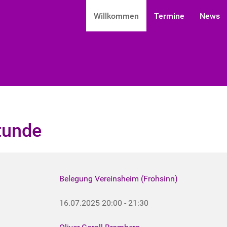
Willkommen
Termine
News
tunde
Belegung Vereinsheim (Frohsinn)
16.07.2025
20:00
-
21:30