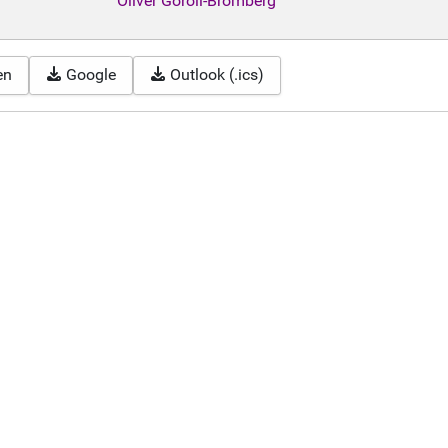
Oliver Goroll-Bromberg
en
Google
Outlook (.ics)