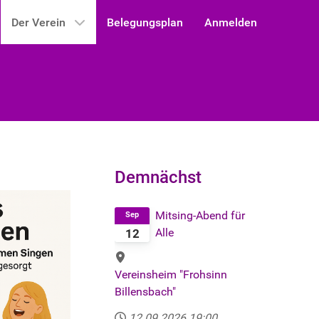
Der Verein
Belegungsplan
Anmelden
Demnächst
Mitsing-Abend für
Sep
Alle
12
Vereinsheim "Frohsinn
Billensbach"
12.09.2026
19:00